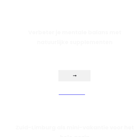
Verbeter je mentale balans met
natuurlijke supplementen
Verder lezen
Zuid-Limburg als mini-vakantie voor het