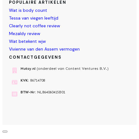
POPULAIRE ARTIKELEN
Wat is body count
Tessa van viegen leeftijd
Clearly not coffee review
Mezaldy review
Wat betekent wjw
Vivienne van den Assem vermogen
CONTACTGEGEVENS
Mutsy.nl
(onderdeel van Content Ventures B.V.)
KVK:
86714708
BTW-Nr:
NL864060415B01
Dialoogvenster
sluiten