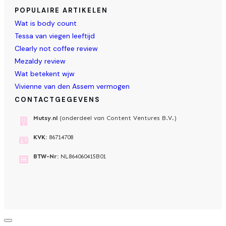
POPULAIRE ARTIKELEN
Wat is body count
Tessa van viegen leeftijd
Clearly not coffee review
Mezaldy review
Wat betekent wjw
Vivienne van den Assem vermogen
CONTACTGEGEVENS
Mutsy.nl
(onderdeel van Content Ventures B.V.)
KVK:
86714708
BTW-Nr:
NL864060415B01
Dialoogvenster