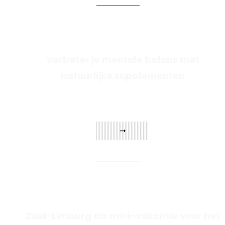
Verder lezen
Verbeter je mentale balans met
natuurlijke supplementen
Verder lezen
Zuid-Limburg als mini-vakantie voor het