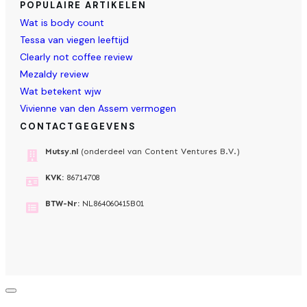
POPULAIRE ARTIKELEN
Wat is body count
Tessa van viegen leeftijd
Clearly not coffee review
Mezaldy review
Wat betekent wjw
Vivienne van den Assem vermogen
CONTACTGEGEVENS
Mutsy.nl
(onderdeel van Content Ventures B.V.)
KVK:
86714708
BTW-Nr:
NL864060415B01
Dialoogvenster
sluiten