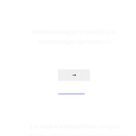
Wanneer buggy in plaats van
kinderwagen gebruiken?
Verder lezen
Tot welke leeftijd kinderwagen