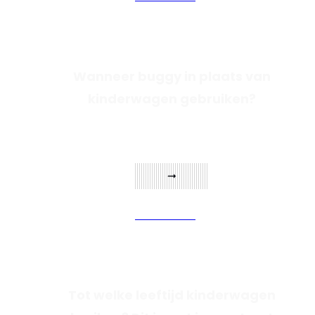
Wanneer buggy in plaats van
kinderwagen gebruiken?
Verder lezen
Tot welke leeftijd kinderwagen