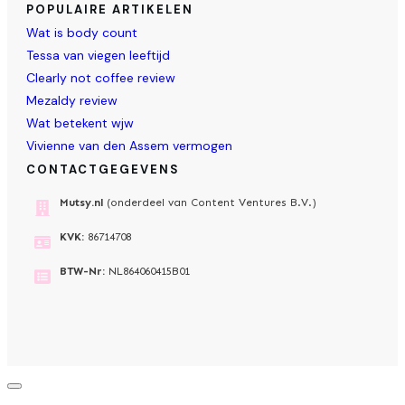
POPULAIRE ARTIKELEN
Wat is body count
Tessa van viegen leeftijd
Clearly not coffee review
Mezaldy review
Wat betekent wjw
Vivienne van den Assem vermogen
CONTACTGEGEVENS
Mutsy.nl
(onderdeel van Content Ventures B.V.)
KVK:
86714708
BTW-Nr:
NL864060415B01
Dialoogvenster