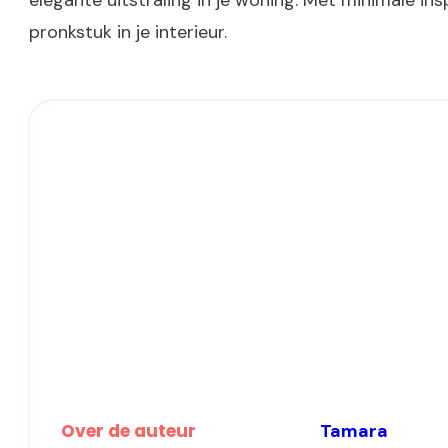
elegante uitstraling in je woning. Met minimale i
pronkstuk in je interieur.
Over de auteur
Tamara