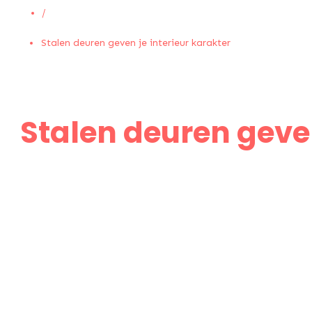
/
Stalen deuren geven je interieur karakter
Stalen deuren geven