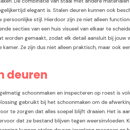
aken. De combinatie van staal met andere materialen 
egelijkertijd elegant is. Stalen deuren kunnen ook besc
ersoonlijke stijl. Hierdoor zijn ze niet alleen functi
lende secties van een huis visueel van elkaar te schei
 worden gemaakt, zodat elk detail aansluit bij jouw we
kamer. Ze zijn dus niet alleen praktisch, maar ook een
n deuren
elmatig schoonmaken en inspecteren op roest is voldo
oplossing gebruikt bij het schoonmaken om de afwerkin
or te zorgen dat alles soepel blijft draaien. Het is a
 ervoor dat ze bestand blijven tegen weersinvloeden. K