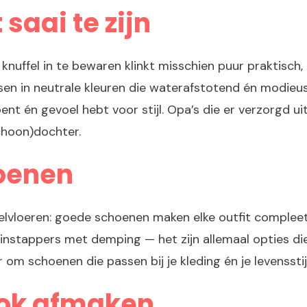
 saai te zijn
knuffel in te bewaren klinkt misschien puur praktisch,
assen in neutrale kleuren die waterafstotend én modieus
bent én gevoel hebt voor stijl. Opa’s die er verzorgd 
choon)dochter.
choenen
elvloeren: goede schoenen maken elke outfit compleet.
nstappers met demping — het zijn allemaal opties die 
 om schoenen die passen bij je kleding én je levensstij
look afmaken