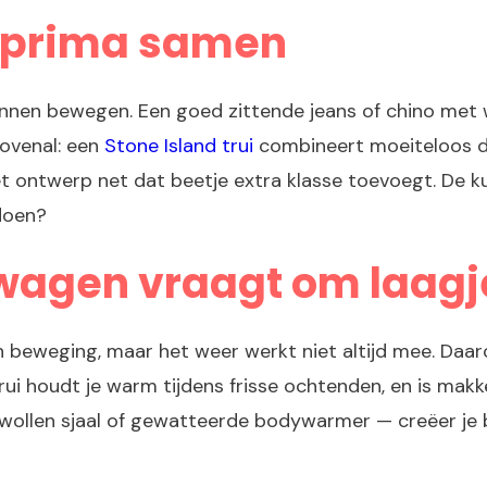
n prima samen
 kunnen bewegen. Een goed zittende jeans of chino met
bovenal: een
Stone Island trui
combineert moeiteloos di
et ontwerp net dat beetje extra klasse toevoegt. De ku
 doen?
rwagen vraagt om laag
in beweging, maar het weer werkt niet altijd mee. Daar
rui houdt je warm tijdens frisse ochtenden, en is makke
wollen sjaal of gewatteerde bodywarmer — creëer je 