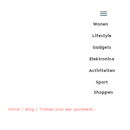
Wonen
Lifestyle
Gadgets
Elektronica
Activiteiten
Sport
Shoppen
Home
/
Blog
/
Trainen voor een sportwedstrijd? Pak het verstandig aan