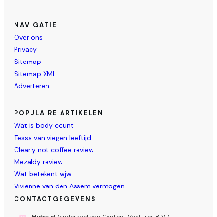
NAVIGATIE
Over ons
Privacy
Sitemap
Sitemap XML
Adverteren
POPULAIRE ARTIKELEN
Wat is body count
Tessa van viegen leeftijd
Clearly not coffee review
Mezaldy review
Wat betekent wjw
Vivienne van den Assem vermogen
CONTACTGEGEVENS
Mutsy.nl
(onderdeel van Content Ventures B.V.)