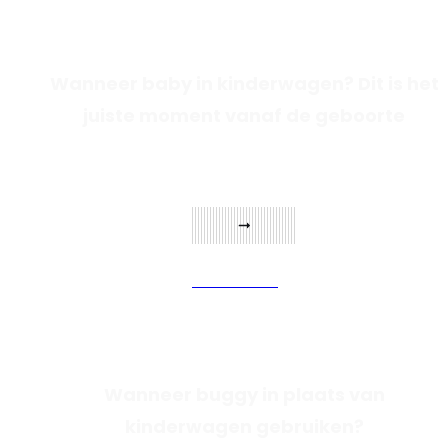
Wanneer baby in kinderwagen? Dit is het
juiste moment vanaf de geboorte
Verder lezen
Wanneer buggy in plaats van
kinderwagen gebruiken?