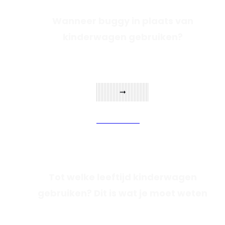
Wanneer buggy in plaats van
kinderwagen gebruiken?
Verder lezen
Tot welke leeftijd kinderwagen
gebruiken? Dit is wat je moet weten