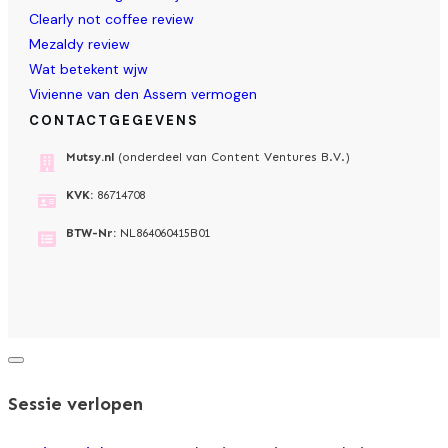
Clearly not coffee review
Mezaldy review
Wat betekent wjw
Vivienne van den Assem vermogen
CONTACTGEGEVENS
Mutsy.nl
(onderdeel van Content Ventures B.V.)
KVK:
86714708
BTW-Nr:
NL864060415B01
Dialoogvenster
sluiten
Sessie verlopen